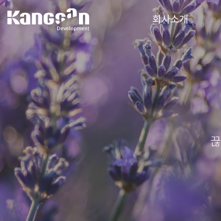
강산개발(주)
회사소개
끊